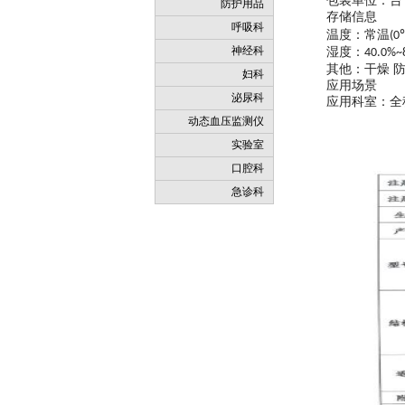
包装单位：台
防护用品
存储信息
呼吸科
温度：常温
(0
神经科
湿度：
40.0%~
其他：干燥
妇科
应用场景
泌尿科
应用科室：全
动态血压监测仪
实验室
口腔科
急诊科