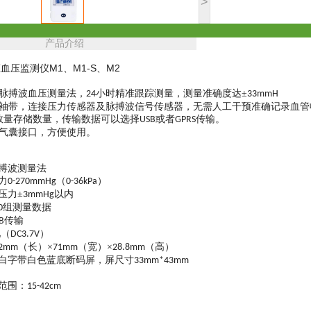
>
产品介绍
血压监测仪M1、M1-S、M2
脉搏波血压测量法，
小时精准跟踪测量，测量准确度达
±
24
3
3mmH
袖带，连接压力传感器及脉搏波信号传感器，无需人工干预准确记录血管
数量存储数量，传输数据可以选择
或者
传输。
USB
GPRS
气囊接口，方便使用。
搏波测量法
力
（
）
0-270mmHg
0-36kPa
压力
±
以内
3mmHg
组测量数据
0
传输
B
池（
）
DC3.7V
（长）×
（宽）×
（高）
22mm
71mm
28.8mm
白字带白色蓝底断码屏，屏尺寸
33mm*43mm
范围：
15-42cm