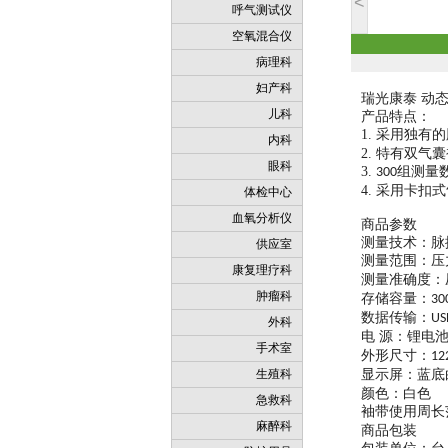
<
呼气测试仪
空氧混合仪
病理科
妇产科
瑞光康泰 动态
儿科
产品特点：
1.
采用独有的
内科
2.
特有双气囊
眼科
3.
组测量
300
4.
采用卡扣式
体检中心
血氧分析仪
商品参数
测量技术：脉
供应室
测量范围：压
康复理疗科
测量准确度：
肿瘤科
存储容量：
30
数据传输：
US
外科
电
源：锂电
手术室
外形尺寸：
1
生殖科
显示屏：蓝底
颜色：白色
急救科
袖带使用周长
麻醉科
商品包装