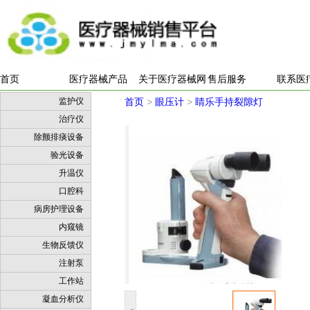
首页
医疗器械产品
关于医疗器械网
售后服务
联系医
监护仪
首页
>
眼压计
>
睛乐手持裂隙灯
治疗仪
除颤排痰设备
验光设备
升温仪
口腔科
病房护理设备
内窥镜
生物反馈仪
注射泵
工作站
凝血分析仪