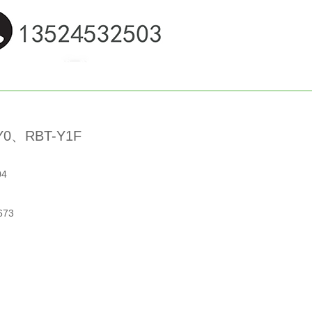
0、RBT-Y1F
04
73