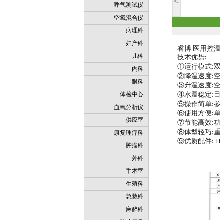
<
呼气测试仪
空氧混合仪
病理科
妇产科
睿博 医用控温仪
儿科
技术优势
:
①运行模式
:
内科
②降温速度
:
眼科
③升温速度
:
体检中心
④水温稳定
:
⑤操作简单
:
血氧分析仪
⑥使用方便
:
供应室
⑦节能高效
:
⑧体型轻巧
:
康复理疗科
⑨优质配件
: 
肿瘤科
外科
手术室
生殖科
急救科
麻醉科