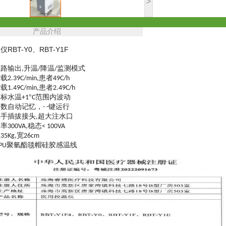
>
产品介绍
RBT-Y0、RBT-Y1F
双路输出
升温
降温
监测模式
,
/
/
空载
患者
2.39C/min,
49C/h
空载
患者
1.49C/min,
2.49C/h
目标水温
°
范围内波动
+1
C
参数自动记忆，
键运行
- -
单手插拔接头
超大注水口
,
功率
稳态
300VA,
< 100VA
重
宽
35Kg,
26cm
聚氫酯毯帽硅胶感温线
TPU