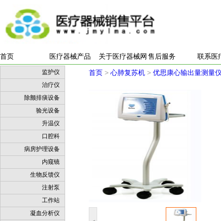
首页
医疗器械产品
关于医疗器械网
售后服务
联系医
监护仪
首页
>
心肺复苏机
>
优思康心输出量测量仪 U
治疗仪
除颤排痰设备
验光设备
升温仪
口腔科
病房护理设备
内窥镜
生物反馈仪
注射泵
工作站
凝血分析仪