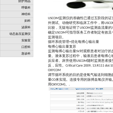
防护用品
呼吸科
神经科
监测仪的准确性已通过五阶段的证
USCOM
妇科
外测试、动物研究和临床工作中，将
USC
泌尿科
比较，无疑地证明了
监测血流量的
USCOM
确定
可指导医务工作者制定有效且
USCOM
动态血压监测仪
监测项目。
实验室
循环系统管理
优化每搏心输出量
=
每搏心输出量复苏
口腔科
监测每搏心输出量
对观察患者对治疗的
SV
急诊科
量。液体复苏过程中，输液后患者每搏心
反应者。床旁使用
随时监测患者接
USCOM
反，应性。
Critical Care 2009, 13:R111 doi:
OXYCOM
调节循环系统的目的是使氧气输送到细胞
量
来实现。连接专用的脉搏血氧仪并输
CO
用
。
OXYCOM)
.