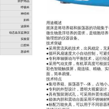
防护用品
呼吸科
神经科
妇科
用途概述
泌尿科
摇床是将培养箱和振荡器的功能集于
动态血压监测仪
微生物悬浮培养的需求，是细胞培养
验理想的仪器设备。
实验室
技术突破
口腔科
●
采用贯流风机技术，出风稳定，无
急诊科
●
循环风扇速度大小自动控制，可避
●
专利单轴驱动与平衡技术，运行轻
●
采用气动支撑，有机罩高度可根据
彩色智能触摸屏，能连续、精确、实
面，简单易懂。
技术特点
●
集培养箱、振荡器于
- -
体， 占地小
●
专利的外型设计，透明大视窗设计
●
具有预留测试孔，可采用外置传感
●
箱体内胆和震动台面采用不锈钢材
●
标配万能夹具，可以用于不同容器