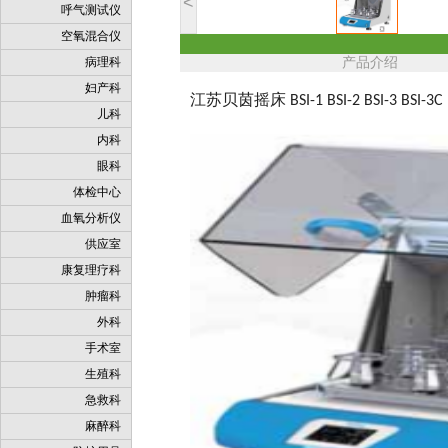
<
呼气测试仪
空氧混合仪
病理科
产品介绍
妇产科
江苏贝茵
摇床
BSI-1 BSI-2 BSI-3 BSI-3C
儿科
内科
眼科
体检中心
血氧分析仪
供应室
康复理疗科
肿瘤科
外科
手术室
生殖科
急救科
麻醉科