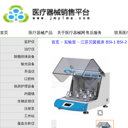
首页
医疗器械产品
关于医疗器械网
售后服务
联系医
监护仪
首页
>
实验室
>
江苏贝茵摇床 BSI-1 BSI-2 BSI
治疗仪
除颤排痰设备
验光设备
升温仪
口腔科
病房护理设备
内窥镜
生物反馈仪
注射泵
工作站
凝血分析仪