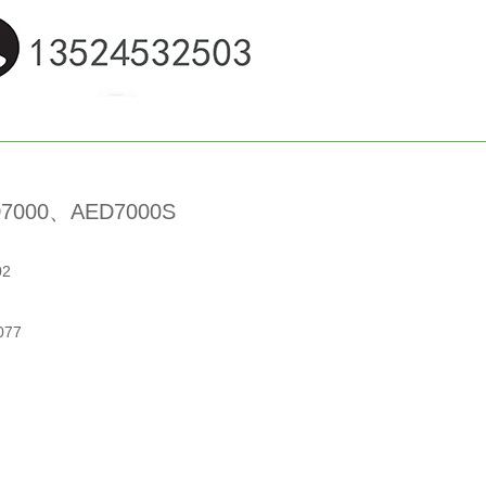
00、AED7000S
02
77