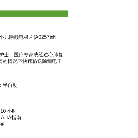
儿除颤电极片(A0257)组
、护士、医疗专家或经过心肺复
搏的情况下快速输送除颤电击
式：半自动
10 小时
10 AHA指南
屏