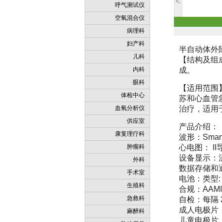
<
呼气测试仪
空氧混合仪
病理科
妇产科
半自动体外除
儿科
【结构及组成
内科
成。
眼科
【适用范围
体检中心
苏和心血管
血氧分析仪
治疗，适用
供应室
产品介绍：
康复理疗科
波形：Sma
肿瘤科
心电图： I
设备显示：
外科
数据存储和通
手术室
电池：类型:
生殖科
合规：AAMI D
急救科
自检：每隔 
成人电极片：
麻醉科
儿童电极片：