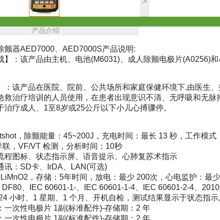
>
产品介绍
颤器AED7000、AED7000S产品说明:
】：该产品由主机、电池(M6031)、成人除颤电极片(A0256)和小
】：该产品在医院、院前、公共场所和家庭保健环境下,由医生
急救治疗培训的人员使用，在患者出现意识不清、无呼吸和无脉
于治疗成人、1至8岁或25公斤以下小儿心搏骤停。
rtshot，除颤能量：45~200J，充电时间：最长 13 秒，工作模
I导联，VF/VT 检测，分析时间：10秒
流程图标、状态指示屏、语音提示、心肺复苏术指示
讯：SD卡、IrDA、LAN(可选)
 LiMnO2，存储：5年时间，放电：最少 200次，心电监护：最少
F80、IEC 60601-1-、IEC 60601-1-4、IEC 60601-2-4、20
24 小时、1 星期、1 个月、开机自检，测试结果显示于状态指示
一次性电极片 1副(标准配件)-存储期：2 年
一次性电极片 1副(标准配件)-存储期：2 年