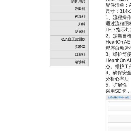
防护用品
配件清单：
呼吸科
尺寸：314x2
神经科
1、流程操
通过流程图
妇科
LED 指
泌尿科
2、定期自
动态血压监测仪
HeartO
实验室
程序自动运
3、维护简
口腔科
Hearth
急诊科
态。维护工
4、确保安
分析心率后
5、扩展性
采用SD卡