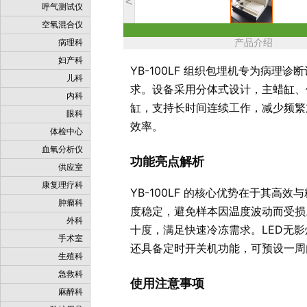
<
呼气测试仪
空氧混合仪
病理科
产品介绍
妇产科
YB-100LF 组织包埋机专为病
儿科
求。设备采用分体式设计，主蜡缸、
内科
缸，支持长时间连续工作，减少频繁
眼科
效率。
体检中心
血氧分析仪
功能亮点解析
供应室
康复理疗科
YB-100LF 的核心优势在于其高
肿瘤科
度稳定，避免样本因温度波动而受损
外科
十度，满足快速冷冻需求。LED无
手术室
还具备定时开关机功能，可预设一周
生殖科
急救科
使用注意事项
麻醉科