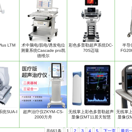
us LTM
术中脑电/肌电/诱发电位
彩色多普勒超声系统DC-
半导
测量系统Cascade pro凯
70S迈瑞
FG2
德维尔
统SUA-I
超声治疗仪ZKYM-CS-
无线掌上彩色多普勒超声
无线掌
2000方舟
显像仪MT11居天智慧
显像仪M
共661条
1
2
3
4
5
下一页
最后