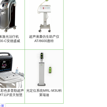
体激光治疗机
超声液囊仿生助产仪
000-C安德盛威
AT/8600惠特
上彩色多普勒超声
光定位系统MRL-M3U科
T11P居天智慧
莱瑞迪
一页