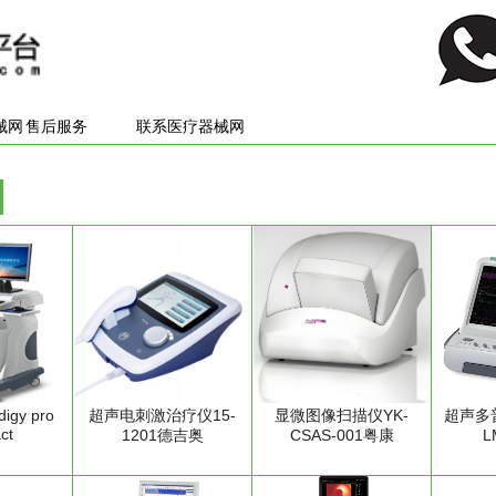
械网
售后服务
联系医疗器械网
gy pro
超声电刺激治疗仪15-
显微图像扫描仪YK-
超声多
ct
1201德吉奥
CSAS-001粤康
L