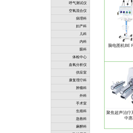
呼气测试仪
空氧混合仪
病理科
妇产科
儿科
内科
脑电图机BE Pl
眼科
体检中心
血氧分析仪
供应室
康复理疗科
肿瘤科
外科
手术室
生殖科
聚焦超声治疗系
中惠
急救科
麻醉科