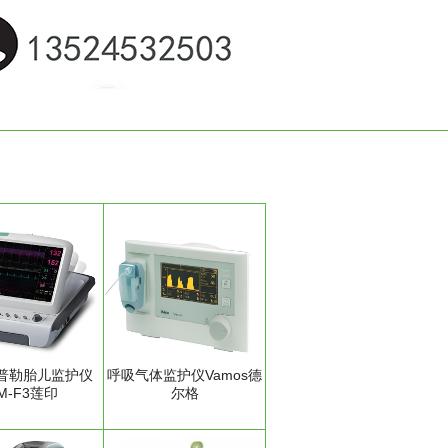
普勒胎儿监护仪
呼吸气体监护仪Vamos德
M-F3莲印
尔格